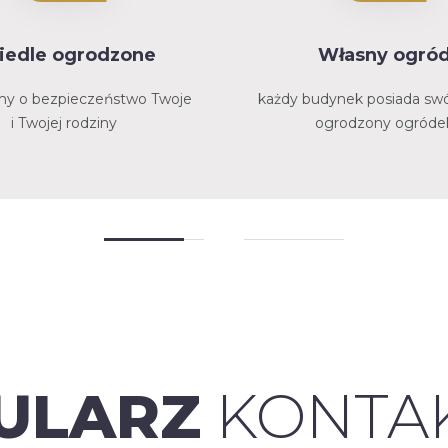
iedle ogrodzone
Własny ogró
my o bezpieczeństwo Twoje
każdy budynek posiada swó
i Twojej rodziny
ogrodzony ogróde
ULARZ
KONTA