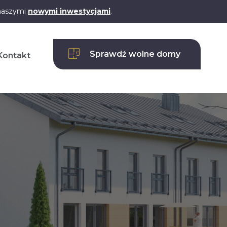
 naszymi
nowymi inwestycjami
.
Sprawdź wolne domy
Kontakt