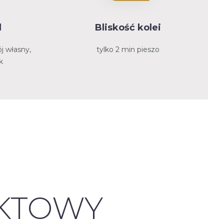
d
Bliskość kolei
j własny,
tylko 2 min pieszo
k
KTOWY