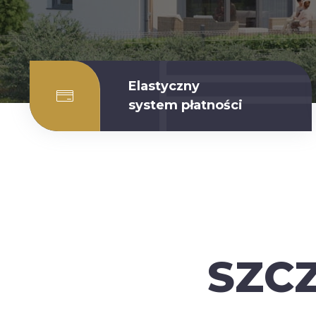
Elastyczny
system płatności
SZC