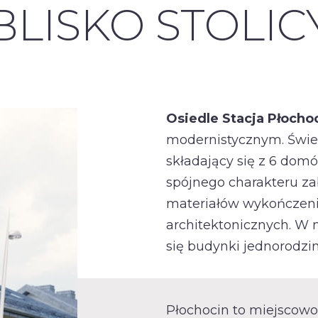
BLISKO STOLIC
Osiedle Stacja Płocho
modernistycznym. Świe
składający się z 6 dom
spójnego charakteru z
materiałów wykończeni
architektonicznych. W n
się budynki jednorodzi
Płochocin to miejscowo