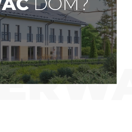
WAĆ
DOM?
SERW