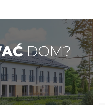
WAĆ
DOM?