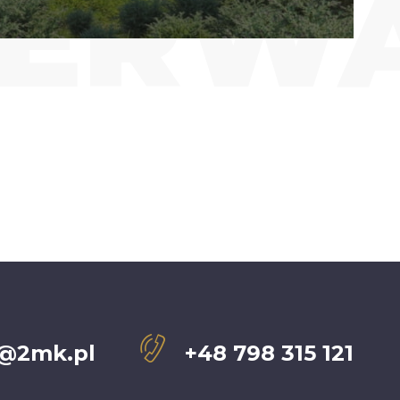
SERW
@2mk.pl
+48 798 315 121